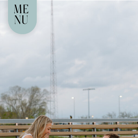
ME
NU